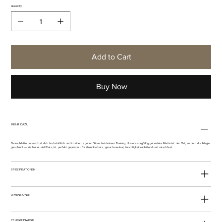
Quantity
Add to Cart
Buy Now
MEHR DAZU
Deine Matte unterstützt dich buchstäblich und im übertragenen Sinne bei deinem Training. Unsere sorgfältig getestete Matte ist der Ort, an dem die Magie
geschieht — sie bietet viel Platz, ist perfekt gepolstert für Gelenkschutz, geruchsneutral, feuchtigkeitsableitend und rutschfest.
SPEZIFIKATIONEN
DIMENSIONEN
PFLEGEHINWEISE