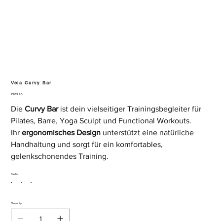
Vela Curvy Bar
Price
€109.90
Die
Curvy Bar
ist dein vielseitiger Trainingsbegleiter für
Pilates, Barre, Yoga Sculpt und Functional Workouts.
Ihr
ergonomisches Design
unterstützt eine natürliche
Handhaltung und sorgt für ein komfortables,
gelenkschonendes Training.
Farbe
Quantity