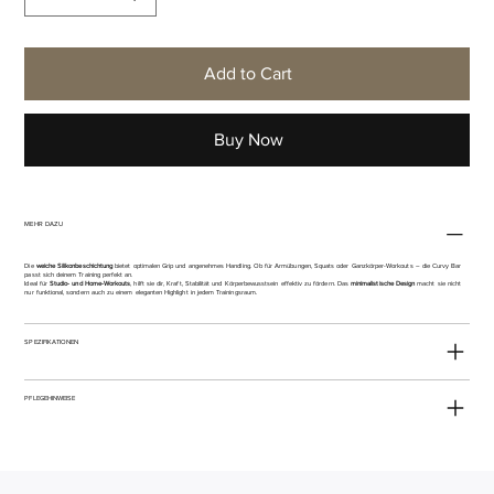
Add to Cart
Buy Now
MEHR DAZU
Die
weiche Silikonbeschichtung
bietet optimalen Grip und angenehmes Handling. Ob für Armübungen, Squats oder Ganzkörper-Workouts – die Curvy Bar
passt sich deinem Training perfekt an.
Ideal für
Studio- und Home-Workouts
, hilft sie dir, Kraft, Stabilität und Körperbewusstsein effektiv zu fördern. Das
minimalistische Design
macht sie nicht
nur funktional, sondern auch zu einem eleganten Highlight in jedem Trainingsraum.
SPEZIFIKATIONEN
PFLEGEHINWEISE