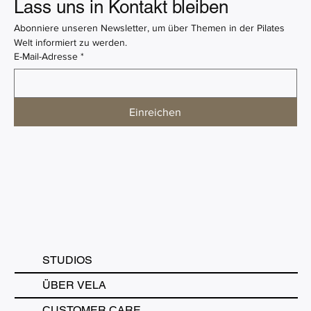
Mama Pilates in Münster: Postnatales
Lass uns in Kontakt bleiben
Training nach der Geburt
Abonniere unseren Newsletter, um über Themen in der Pilates 
Welt informiert zu werden.
E-Mail-Adresse
*
Einreichen
STUDIOS
ÜBER VELA
CUSTOMER CARE