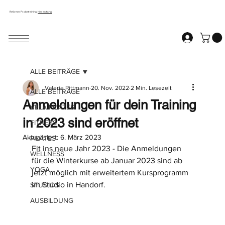
Reformer Probetraining,
hier entlang!
ALLE BEITRÄGE
Valerie Pittmann
20. Nov. 2022
2 Min. Lesezeit
ALLE BEITRÄGE
Anmeldungen für dein Training
VELA PILATES
in 2023 sind eröffnet
FITNESS
Aktualisiert:
6. März 2023
PILATES
Fit ins neue Jahr 2023 - Die Anmeldungen 
WELLNESS
für die Winterkurse ab Januar 2023 sind ab 
YOGA
jetzt möglich mit erweitertem Kursprogramm 
im Studio in Handorf.
STUDIOS
AUSBILDUNG