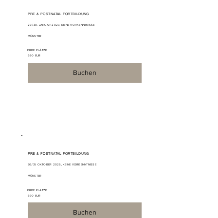
PRE & POSTNATAL FORTBILDUNG
29./30. JANUAR 2027, KEINE VORKENNTNISSE
MÜNSTER
FREIE PLÄTZE
690 EUR
Buchen
PRE & POSTNATAL FORTBILDUNG
30./31. OKTOBER 2026, KEINE VORKENNTNISSE
MÜNSTER
FREIE PLÄTZE
690 EUR
Buchen