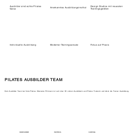
Ausbilder sind echte Pilates
Design Studios mit neuesten
Anerkanntes Ausbildungsinstitut
Gurus
Trainingsgeräten
Individuelle Ausbildung
Moderner Trainingsansatz
Fokus auf Praxis
PILATES AUSBILDER TEAM
Dein Ausbilder Team bei Vela Pilates. Marianne Pittmann ist seit über 30 Jahren Ausbilderin und Pilates Trainerin und leitet die Trainer Ausbildung.
MARIANNE
NORMA
KARINA