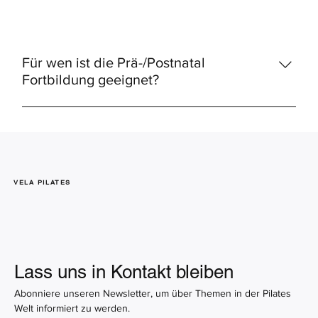
Für wen ist die Prä-/Postnatal
Fortbildung geeignet?
Die Prä-/Postnatal-Fortbildung eignet sich für alle, die
Frauen während Schwangerschaft und Rückbildung
kompetent begleiten möchten – ganz gleich, ob du
bereits Mat- oder Reformer-Erfahrung hast, Yoga
Lehrerin bist, Physiotherapeuting oder einfach nur dein
VELA PILATES
Wissen in diesem Bereich gezielt ausbauen möchtest.
Lass uns in Kontakt bleiben
Abonniere unseren Newsletter, um über Themen in der Pilates 
Welt informiert zu werden.