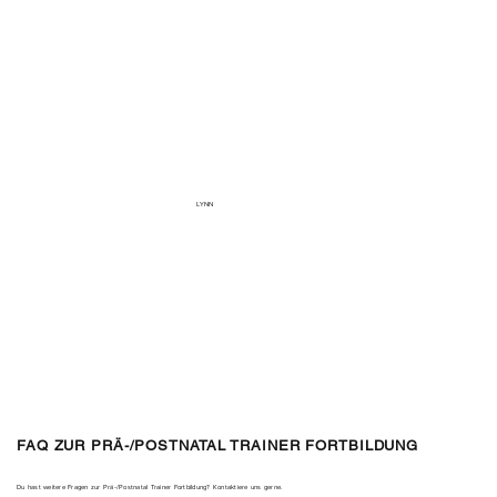
LYNN
FAQ ZUR PRÄ-/POSTNATAL TRAINER FORTBILDUNG
Du hast weitere Fragen zur Prä-/Postnatal Trainer Fortbildung? Kontaktiere uns gerne.