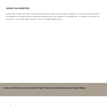
LERNE VON EXPERTEN
Du bist bereits Trainerin oder Physio und möchtest deine Expertise gezielt vertiefen? Unsere 2-tägige Pre- & Postnatal- Fortbildung erweitert
dein Repertoire für eine ganz besondere Zielgruppe. Bewegung pausiert nicht während der Schwangerschaft –sie verändert sich. Erfahre, wie
du Frauen vor und nach der Geburt kompetent, sicher und individuell begleiten kannst.
Lerne von Marianne, eine der ersten Pilates Trainerinnen Deutschlands und selbst Mutter.