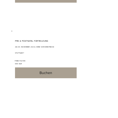
PRE & POSTNATAL FORTBILDUNG
28./29. NOVEMBER 2026, KEINE VORKENNTNISSE
STUTTGART
FREIE PLÄTZE
690 EUR
Buchen