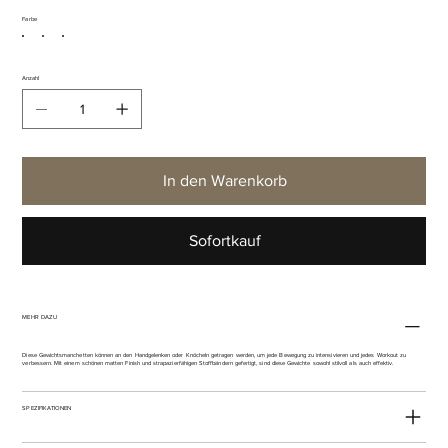
Farbe
Anzahl
In den Warenkorb
Sofortkauf
MEHR DAZU
Diese Gewichtsmanchetten können an den Handgelenken oder Knöcheln getragen werden, um jede Bewegung zu intensivieren und jedes Workout zu
verbessern. Mit einem schönen matten Finish und strapazierfähigen Stoffbändern gefertigt, sind diese Gewichte sowohl stilvoll als auch effektiv.
SPEZIFIKATIONEN