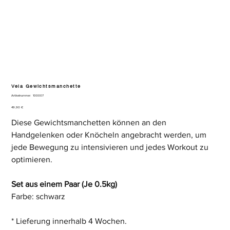
Vela Gewichtsmanchette
Artikelnummer:
Artikelnummer:
100007
100007
Preis
49,90 €
Diese Gewichtsmanchetten können an den
Handgelenken oder Knöcheln angebracht werden, um
jede Bewegung zu intensivieren und jedes Workout zu
optimieren.
Set aus einem Paar (Je 0.5kg)
Farbe: schwarz
* Lieferung innerhalb 4 Wochen.