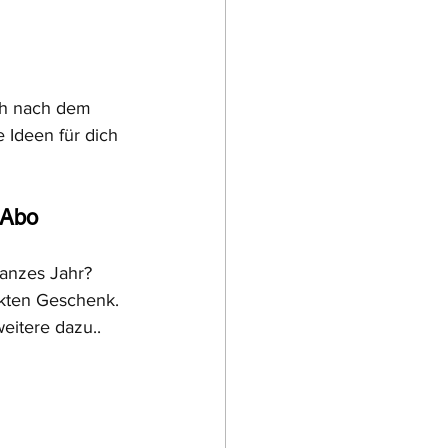
h nach dem 
 Ideen für dich 
 Abo
ganzes Jahr? 
ekten Geschenk. 
itere dazu..