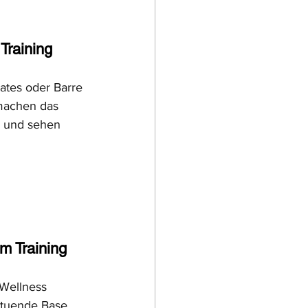
Training
lates oder Barre 
machen das 
r und sehen 
m Training
Wellness 
tuende Base 