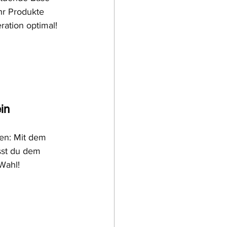
r Produkte 
ration optimal!
in
en: Mit dem 
sst du dem 
Wahl!