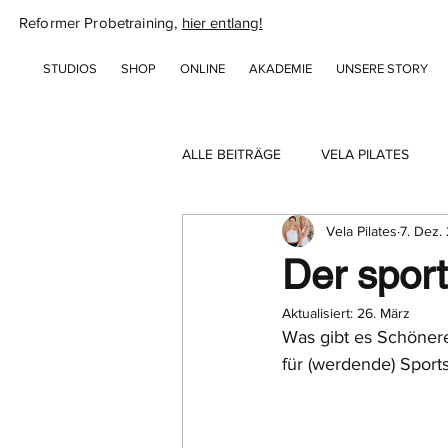
Reformer Probetraining,
hier entlang!
STUDIOS
SHOP
ONLINE
AKADEMIE
UNSERE STORY
ALLE BEITRÄGE
VELA PILATES
Vela Pilates
7. Dez.
Der spor
Aktualisiert:
26. März
Was gibt es Schöner
für (werdende) Sport