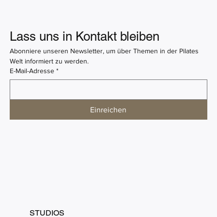
Mama Pilates in Münster: Postnatales
Lass uns in Kontakt bleiben
Training nach der Geburt
Abonniere unseren Newsletter, um über Themen in der Pilates 
Welt informiert zu werden.
E-Mail-Adresse
*
Einreichen
STUDIOS