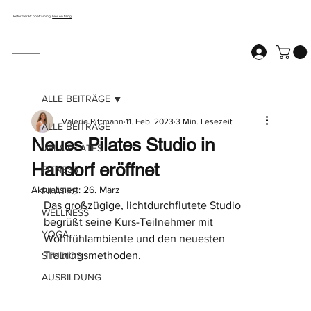
Reformer Probetraining,
hier entlang!
ALLE BEITRÄGE
Valerie Pittmann
11. Feb. 2023
3 Min. Lesezeit
ALLE BEITRÄGE
Neues Pilates Studio in
VELA PILATES
Handorf eröffnet
FITNESS
Aktualisiert:
26. März
PILATES
Das großzügige, lichtdurchflutete Studio 
WELLNESS
begrüßt seine Kurs-Teilnehmer mit 
YOGA
Wohlfühlambiente und den neuesten 
Trainingsmethoden.
STUDIOS
AUSBILDUNG