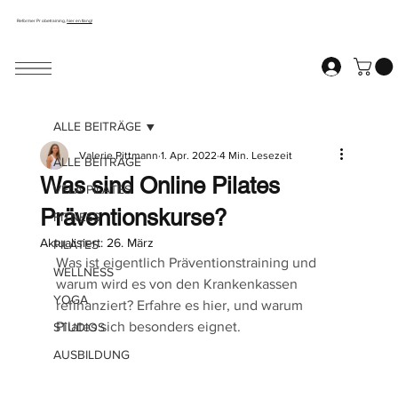
Reformer Probetraining,
hier entlang!
ALLE BEITRÄGE
Valerie Pittmann
1. Apr. 2022
4 Min. Lesezeit
ALLE BEITRÄGE
Was sind Online Pilates
VELA PILATES
Präventionskurse?
FITNESS
Aktualisiert:
26. März
PILATES
Was ist eigentlich Präventionstraining und 
WELLNESS
warum wird es von den Krankenkassen 
YOGA
refinanziert? Erfahre es hier, und warum 
Pilates sich besonders eignet.
STUDIOS
AUSBILDUNG