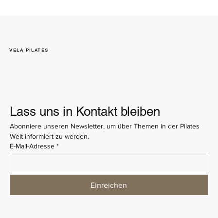
VELA PILATES
Pilates Zubehör: Die Must-haves für dein
Lass uns in Kontakt bleiben
Training
Abonniere unseren Newsletter, um über Themen in der Pilates 
Welt informiert zu werden.
E-Mail-Adresse
*
Einreichen